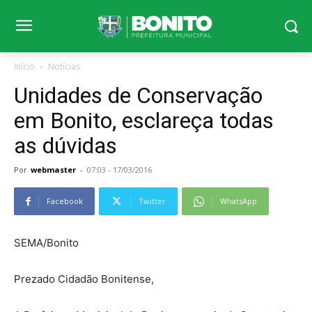
Início
Notícias
Unidades de Conservação
em Bonito, esclareça todas
as dúvidas
Por
webmaster
-
07:03 - 17/03/2016
Facebook
Twitter
WhatsApp
SEMA/Bonito
Prezado Cidadão Bonitense,