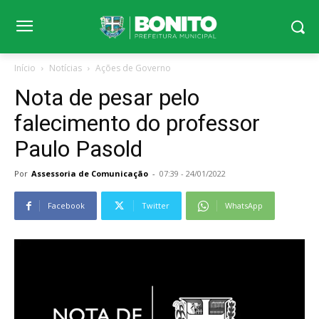
Início
Notícias
Ações de Governo
Nota de pesar pelo
falecimento do professor
Paulo Pasold
Por
Assessoria de Comunicação
-
07:39 - 24/01/2022
Facebook
Twitter
WhatsApp