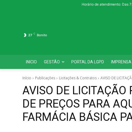
Horário de atendimento: Das 7
C
27
Bonito
INICIO
GESTÃO
PORTAL DA LGPD
IMPRENSA
Início
Publicações
Licitações & Contratos
AVISO DE LICITAÇÃ
AVISO DE LICITAÇÃO
DE PREÇOS PARA AQ
FARMÁCIA BÁSICA P