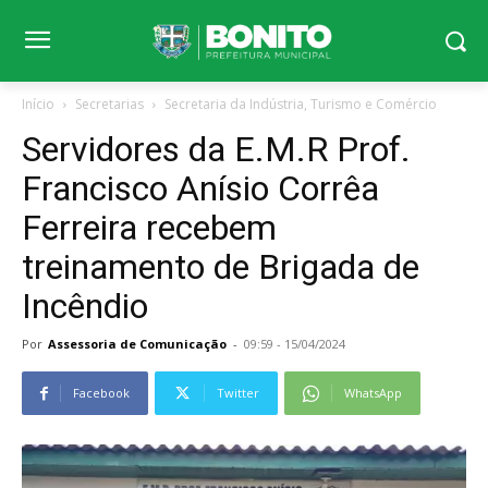
Início
Secretarias
Secretaria da Indústria, Turismo e Comércio
Servidores da E.M.R Prof.
Francisco Anísio Corrêa
Ferreira recebem
treinamento de Brigada de
Incêndio
Por
Assessoria de Comunicação
-
09:59 - 15/04/2024
Facebook
Twitter
WhatsApp