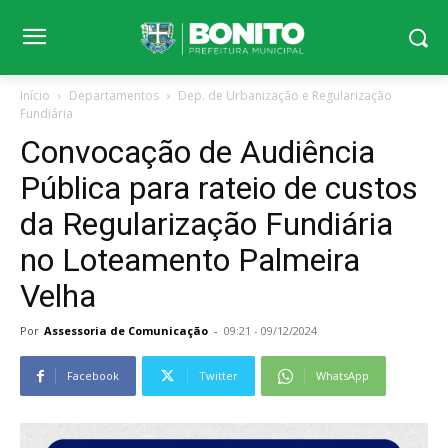
Início
Departamentos
Dep. de Urbanização e Regularização
Fundiária
Convocação de Audiência
Pública para rateio de custos
da Regularização Fundiária
no Loteamento Palmeira
Velha
Por
Assessoria de Comunicação
-
09:21 - 09/12/2024
Facebook
Twitter
WhatsApp