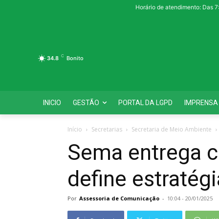
Horário de atendimento: Das 7
C
34.8
Bonito
INICIO
GESTÃO
PORTAL DA LGPD
IMPRENSA
Início
Secretarias
Secretaria de Meio Ambiente
Sema entrega ca
define estratég
Por
Assessoria de Comunicação
-
10:04 - 20/01/2025