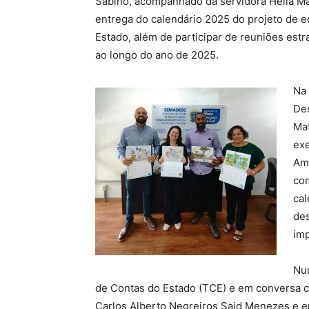
Sabino, acompanhado da servidora Hélia Ma
entrega do calendário 2025 do projeto de 
Estado, além de participar de reuniões estr
ao longo do ano de 2025.
Na
Des
Mat
exe
Amb
com
cal
de
im
Num
de Contas do Estado (TCE) e em conversa 
Carlos Alberto Negreiros Said Menezes e e