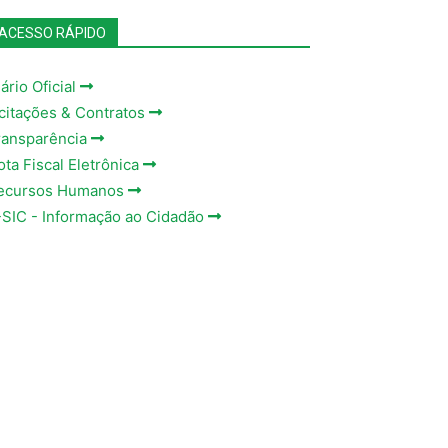
ACESSO RÁPIDO
ário Oficial
icitações & Contratos
ransparência
ota Fiscal Eletrônica
ecursos Humanos
-SIC - Informação ao Cidadão