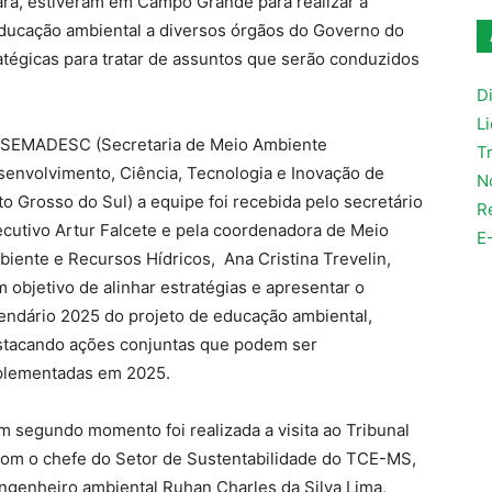
ra, estiveram em Campo Grande para realizar a
educação ambiental a diversos órgãos do Governo do
atégicas para tratar de assuntos que serão conduzidos
Di
L
 SEMADESC (Secretaria de Meio Ambiente
T
envolvimento, Ciência, Tecnologia e Inovação de
N
o Grosso do Sul) a equipe foi recebida pelo secretário
R
cutivo Artur Falcete e pela coordenadora de Meio
E
iente e Recursos Hídricos, Ana Cristina Trevelin,
 objetivo de alinhar estratégias e apresentar o
endário 2025 do projeto de educação ambiental,
stacando ações conjuntas que podem ser
plementadas em 2025.
 segundo momento foi realizada a visita ao Tribunal
com o chefe do Setor de Sustentabilidade do TCE-MS,
ngenheiro ambiental Ruhan Charles da Silva Lima,