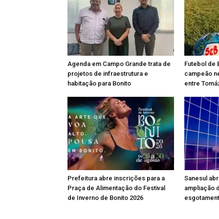
Agenda em Campo Grande trata de
Futebol de 
projetos de infraestrutura e
campeão ne
habitação para Bonito
entre Tomáz
Prefeitura abre inscrições para a
Sanesul abr
Praça de Alimentação do Festival
ampliação 
de Inverno de Bonito 2026
esgotamento