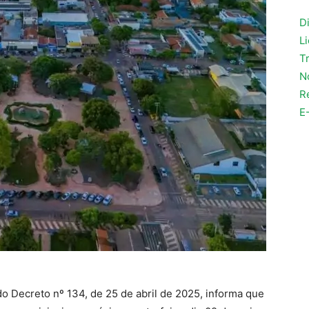
Di
L
T
N
R
E
do Decreto nº 134, de 25 de abril de 2025, informa que