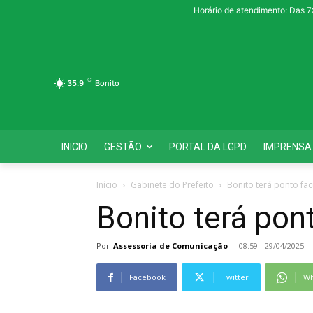
Horário de atendimento: Das 7
C
35.9
Bonito
INICIO
GESTÃO
PORTAL DA LGPD
IMPRENSA
Início
Gabinete do Prefeito
Bonito terá ponto facu
Bonito terá pont
Por
Assessoria de Comunicação
-
08:59 - 29/04/2025
Facebook
Twitter
Wh