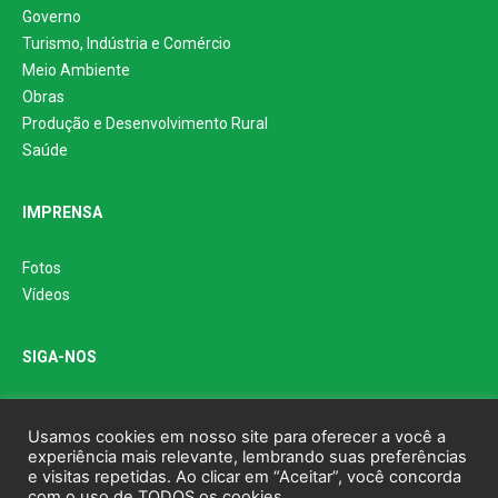
Governo
Turismo, Indústria e Comércio
Meio Ambiente
Obras
Produção e Desenvolvimento Rural
Saúde
IMPRENSA
Fotos
Vídeos
SIGA-NOS
Usamos cookies em nosso site para oferecer a você a
experiência mais relevante, lembrando suas preferências
e visitas repetidas. Ao clicar em “Aceitar”, você concorda
com o uso de TODOS os cookies.