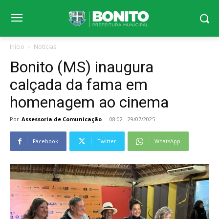
Início
Notícias
Bonito (MS) inaugura
calçada da fama em
homenagem ao cinema
Por
Assessoria de Comunicação
-
08:02 - 29/07/2025
Facebook
Twitter
WhatsApp