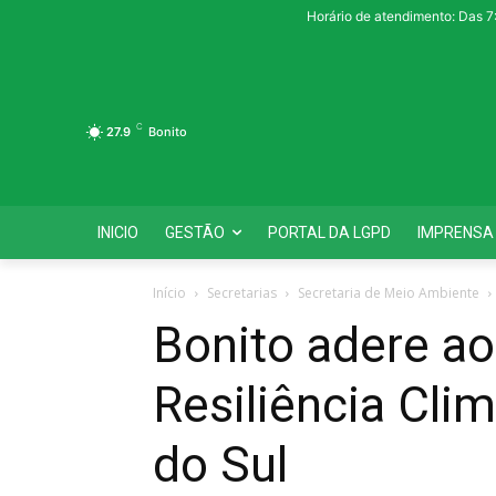
Horário de atendimento: Das 7
C
27.9
Bonito
INICIO
GESTÃO
PORTAL DA LGPD
IMPRENSA
Início
Secretarias
Secretaria de Meio Ambiente
Bonito adere ao
Resiliência Cli
do Sul