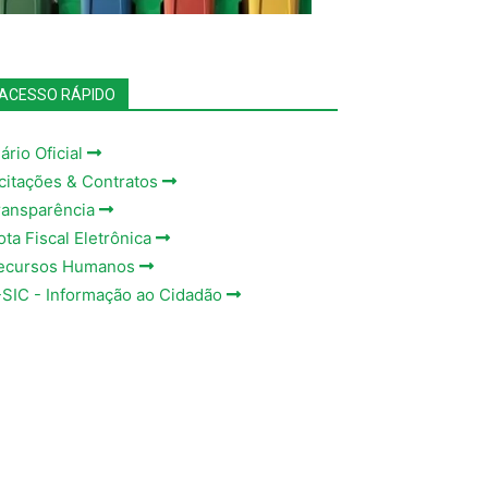
ACESSO RÁPIDO
ário Oficial
icitações & Contratos
ransparência
ota Fiscal Eletrônica
ecursos Humanos
-SIC - Informação ao Cidadão