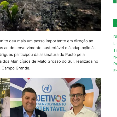
Di
 Bonito deu mais um passo importante em direção ao
L
das ao desenvolvimento sustentável e à adaptação às
T
rigues participou da assinatura do Pacto pela
N
ca dos Municípios de Mato Grosso do Sul, realizada no
R
m Campo Grande.
E