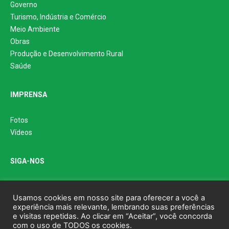
Governo
Turismo, Indústria e Comércio
Meio Ambiente
Obras
Produção e Desenvolvimento Rural
Saúde
IMPRENSA
Fotos
Vídeos
SIGA-NOS
Usamos cookies em nosso site para oferecer a você a
experiência mais relevante, lembrando suas preferências
e visitas repetidas. Ao clicar em “Aceitar”, você concorda
com o uso de TODOS os cookies.