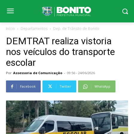
Início
Departamentos
Dep. de Trânsito de Bonito
DEMTRAT realiza vistoria
nos veículos do transporte
escolar
Por
Assessoria de Comunicação
-
09:56 - 24/06/2026
Facebook
Twitter
WhatsApp