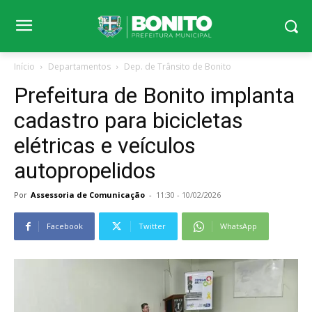
Início
Departamentos
Dep. de Trânsito de Bonito
Prefeitura de Bonito implanta
cadastro para bicicletas
elétricas e veículos
autopropelidos
Por
Assessoria de Comunicação
-
11:30 - 10/02/2026
Facebook
Twitter
WhatsApp