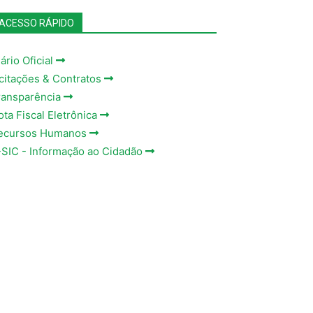
ACESSO RÁPIDO
ário Oficial
icitações & Contratos
ransparência
ota Fiscal Eletrônica
ecursos Humanos
-SIC - Informação ao Cidadão