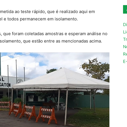
bmetida ao teste rápido, que é realizado aqui em
ível e todos permanecem em isolamento.
Di
L
s, que foram coletadas amostras e esperam análise no
T
solamento, que estão entre as mencionadas acima.
N
R
E