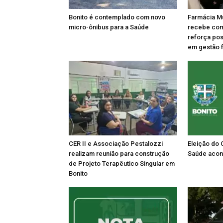
Bonito é contemplado com novo
Farmácia Mu
micro-ônibus para a Saúde
recebe comi
reforça po
em gestão 
CER II e Associação Pestalozzi
Eleição do 
realizam reunião para construção
Saúde acon
de Projeto Terapêutico Singular em
Bonito