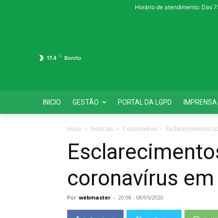
Horário de atendimento: Das 7
C
17.4
Bonito
INICIO
GESTÃO
PORTAL DA LGPD
IMPRENSA
Início
Notícias
Coronavírus
Esclarecimentos s
Esclarecimentos
coronavírus em
Por
webmaster
-
20:08 - 08/05/2020