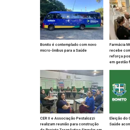
Bonito é contemplado com novo
Farmácia Mu
micro-ônibus para a Saúde
recebe comi
reforça po
em gestão 
CER II e Associação Pestalozzi
Eleição do 
realizam reunião para construção
Saúde acon
de Projeto Terapêutico Singular em