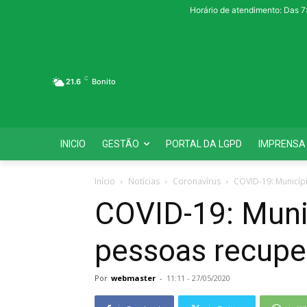
Horário de atendimento: Das 7
C
21.6
Bonito
INICIO
GESTÃO
PORTAL DA LGPD
IMPRENSA
Início
Notícias
Coronavírus
COVID-19: Municíp
COVID-19: Muni
pessoas recupe
Por
webmaster
-
11:11 - 27/05/2020