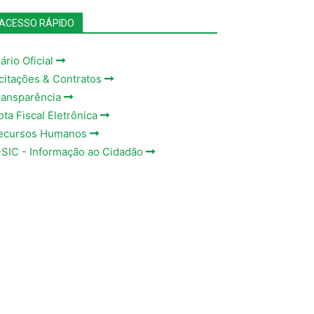
ACESSO RÁPIDO
ário Oficial
icitações & Contratos
ransparência
ota Fiscal Eletrônica
ecursos Humanos
-SIC - Informação ao Cidadão